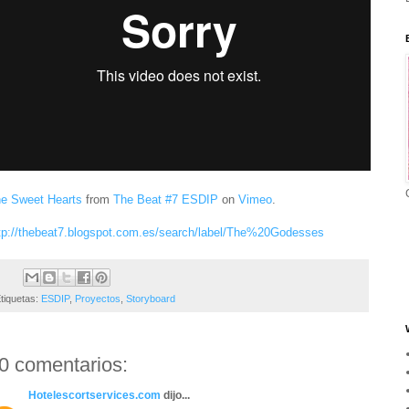
e Sweet Hearts
from
The Beat #7 ESDIP
on
Vimeo
.
tp://thebeat7.blogspot.com.es/search/label/The%20Godesses
tiquetas:
ESDIP
,
Proyectos
,
Storyboard
0 comentarios:
Hotelescortservices.com
dijo...