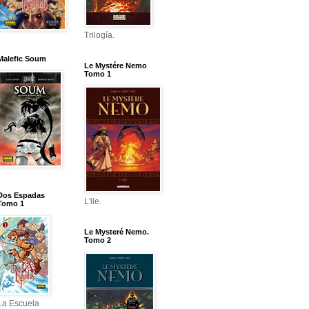
Trilogía.
Malefic Soum
Le Mystére Nemo
Tomo 1
Dos Espadas
L'ile.
Tomo 1
Le Mysteré Nemo.
Tomo 2
La Escuela