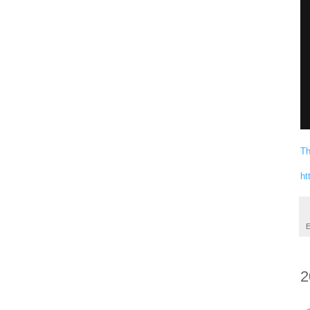
Th
ht
E
2