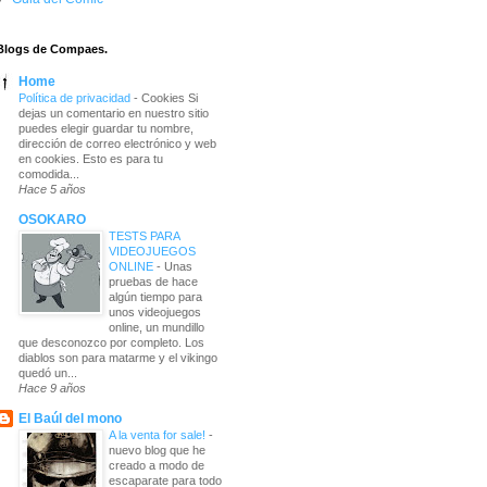
Blogs de Compaes.
Home
Política de privacidad
-
Cookies Si
dejas un comentario en nuestro sitio
puedes elegir guardar tu nombre,
dirección de correo electrónico y web
en cookies. Esto es para tu
comodida...
Hace 5 años
OSOKARO
TESTS PARA
VIDEOJUEGOS
ONLINE
-
Unas
pruebas de hace
algún tiempo para
unos videojuegos
online, un mundillo
que desconozco por completo. Los
diablos son para matarme y el vikingo
quedó un...
Hace 9 años
El Baúl del mono
A la venta for sale!
-
nuevo blog que he
creado a modo de
escaparate para todo