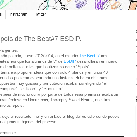
s
Instragram
Twitter
pots de The Beat#7 ESDIP.
la gentes,
 año pasado, curso 2013/2014, en el estudio
The Beat#7
nos
anteamos que los alumnos de 3º de
ESDIP
desarrollaran un nuevo
po de películas a las que bautizamos como "Spots".
 tema era proponer ideas que con solo 4 planos y en unos 40
gundos pudieran evocar toda una historia. Hubo muchísimas
opuestas muy guapas y por votación acabamos eligiendo "el
eampunk", "el Robo", y "el musical".
spués de mucho curro por parte de todos esas premisas acabaron
nvirtiéndose en Uberminner, Topkapi y Sweet Hearts, nuestros
imeros Spots.
 dejo el resultado final y un enlace al blog del estudio donde podéis
r algunas imágenes del proceso.
erminner.