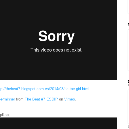
tp://thebeat7.blogspot.com.es/2014/03/tic-tac-girl.html
erminner
from
The Beat #7 ESDIP
on
Vimeo
.
pKapi.