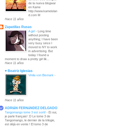
de la nueva blogwar
en Kame
http://www.kameislan
d.com M
Hace 11 años
Zapatillas Rusas
A girl
-
Long time
without posting
anything; I have been
very busy since I
moved to NY to work
in advertising. But
today I found a
moment to draw a pretty girl lik...
Hace 11 años
♥ Beatriz Iglesias
Vinila von Bismark
-
Hace 11 años
ADRIáN FERNáNDEZ DELGADO
Tangomango tome 3 est sorti!
-
Et oui,
je parle français! :D Le tome 3 de
Tangomango, le dernier de la trilogie,
est déjà en vente ! El tomo 3 de