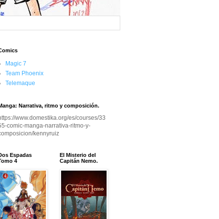
Comics
Magic 7
Team Phoenix
Telemaque
Manga: Narrativa, ritmo y composición.
https://www.domestika.org/es/courses/33
55-comic-manga-narrativa-ritmo-y-
composicion/kennyruiz
Dos Espadas
El Misterio del
Tomo 4
Capitán Nemo.