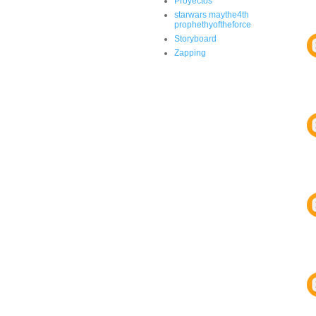
Proyectos
starwars maythe4th
prophethyoftheforce
Storyboard
Zapping