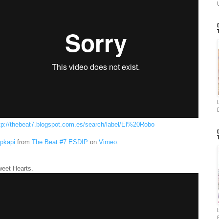
tp://thebeat7.blogspot.com.es/search/label/El%20Robo
pkapi
from
The Beat #7 ESDIP
on
Vimeo
.
eet Hearts.