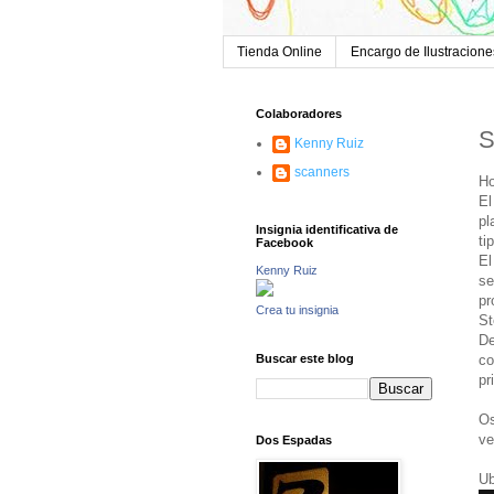
Tienda Online
Encargo de Ilustracione
Colaboradores
S
Kenny Ruiz
scanners
Ho
El
pl
Insignia identificativa de
ti
Facebook
El
Kenny Ruiz
se
pr
Crea tu insignia
St
De
co
Buscar este blog
pr
Os
ve
Dos Espadas
Ub