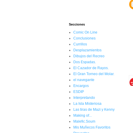
Secciones
Comic On Line
Conclusiones
Currillos
Desplazamientos
Dibujos del Recreo
Dos Espadas.
El Cazador de Rayos.
El Gran Torneo del Molar.
el navegante
Encargos
ESDIP
Interpretando
La Isla Misteriosa
Las tiras de Mazi y Kenny
Making of...
Malefic.Soum
Mis Muñecos Favoritos