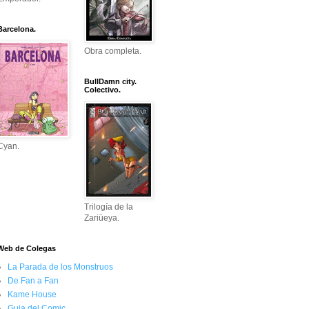
Barcelona.
Obra completa.
BullDamn city.
Colectivo.
Cyan.
Trilogía de la
Zariüeya.
Web de Colegas
La Parada de los Monstruos
De Fan a Fan
Kame House
Guia del Comic