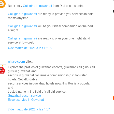
Book sexy
Call girls in guwahati
from Dial escorts onine.
Call girls in guwahati
are ready to provide you services in hotel
rooms anytime.
Call girls in guwahati
will be your ideal companion on the bed
at night.
Call girls in guwahati
are ready to offer your one night stand
service at low cost.
4 de marzo de 2021 a las 15:15
nituroy.com
dijo...
Explore the profiles of guwahati escorts, guwahati call girls, call
girls in guwahati and
escorts in guwahati for female companionship in top rated
hotels. Get affordable
escort services in guwahati hotels now.Nitu Roy is a popular
and
trusted name in the field of call girl service.
Guwahati escort service
Escort service in Guwahati
7 de marzo de 2021 a las 4:17