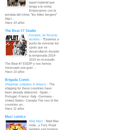
aquel material que
tenga a la venta.
Empezamos con la
portada del cómic "les folies bergere"
http:/...
Hace 10 años
The Beat #7 Studio
Komplot, de Ricardo
Acebes
-
*Estamos a
punto de estrenar los
spots que se
desarrollaron durante
la temporada 2014-
2015 en el estudio
The Beat #7 ESDIP y nos hemos
reservado una gran ...
Hace 10 años
Brigada Comic
Shippings (udpates & delays)
-
The
shipping for these countries have
been already delivered: -Spain, -
Portugal -France -Italy -Germany -
United States -Canada The rest of the
countries un...
Hace 11 años
Maz! comics
Mad Maz!
-
Mad Max
mola , y Fury Road
tambien sed testigos