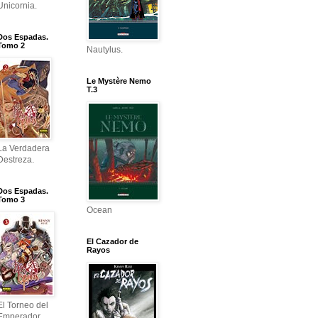
Unicornia.
Dos Espadas.
Tomo 2
Nautylus.
Le Mystère Nemo
T.3
La Verdadera
Destreza.
Dos Espadas.
Tomo 3
Ocean
El Cazador de
Rayos
El Torneo del
Emperador.