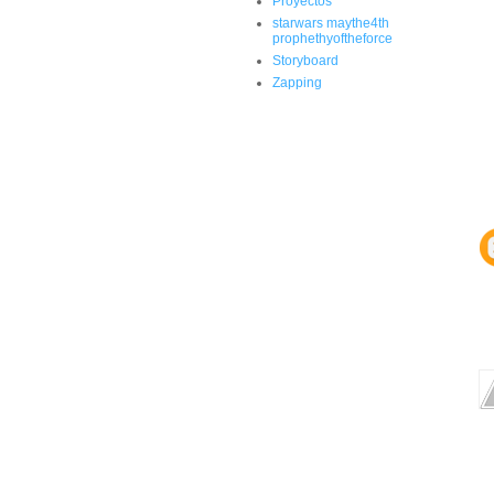
Proyectos
starwars maythe4th
prophethyoftheforce
Storyboard
Zapping