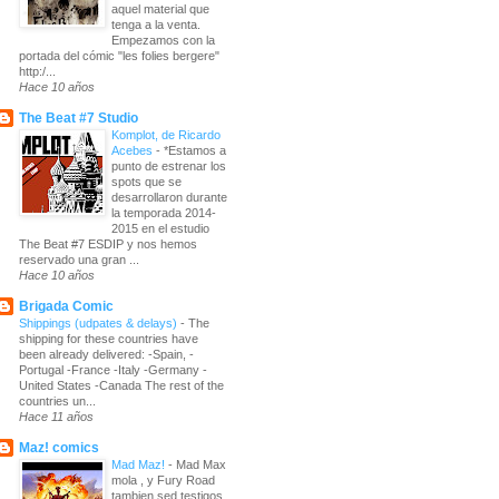
aquel material que
tenga a la venta.
Empezamos con la
portada del cómic "les folies bergere"
http:/...
Hace 10 años
The Beat #7 Studio
Komplot, de Ricardo
Acebes
-
*Estamos a
punto de estrenar los
spots que se
desarrollaron durante
la temporada 2014-
2015 en el estudio
The Beat #7 ESDIP y nos hemos
reservado una gran ...
Hace 10 años
Brigada Comic
Shippings (udpates & delays)
-
The
shipping for these countries have
been already delivered: -Spain, -
Portugal -France -Italy -Germany -
United States -Canada The rest of the
countries un...
Hace 11 años
Maz! comics
Mad Maz!
-
Mad Max
mola , y Fury Road
tambien sed testigos