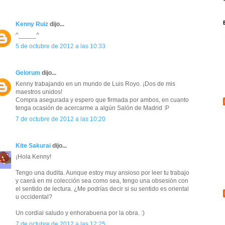
Kenny Ruiz
dijo...
^_____^
5 de octubre de 2012 a las 10:33
Gelorum
dijo...
Kenny trabajando en un mundo de Luis Royo. ¡Dos de mis
maestros unidos!
Compra asegurada y espero que firmada por ambos, en cuanto
tenga ocasión de acercarme a algún Salón de Madrid :P
7 de octubre de 2012 a las 10:20
Kite Sakurai
dijo...
¡Hola Kenny!
Tengo una dudita. Aunque estoy muy ansioso por leer tu trabajo
y caerá en mi colección sea como sea, tengo una obsesión con
el sentido de lectura. ¿Me podrías decir si su sentido es oriental
u occidental?
Un cordial saludo y enhorabuena por la obra. :)
7 de octubre de 2012 a las 12:25