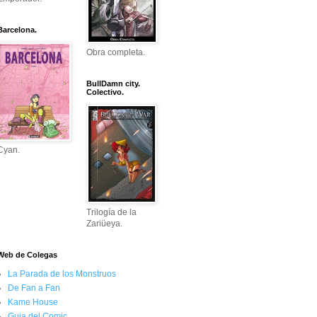
Barcelona.
Obra completa.
BullDamn city.
Colectivo.
Cyan.
Trilogía de la
Zariüeya.
Web de Colegas
La Parada de los Monstruos
De Fan a Fan
Kame House
Guia del Comic