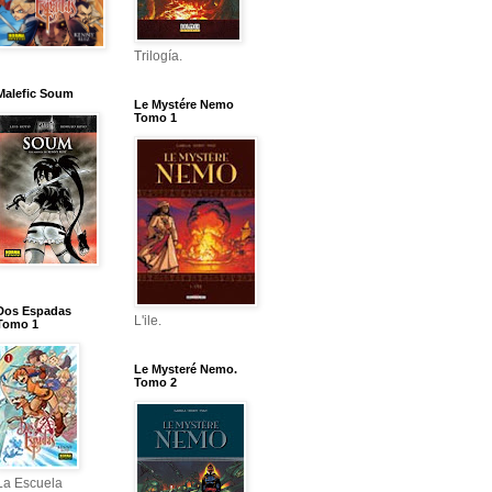
Trilogía.
Malefic Soum
Le Mystére Nemo
Tomo 1
Dos Espadas
L'ile.
Tomo 1
Le Mysteré Nemo.
Tomo 2
La Escuela