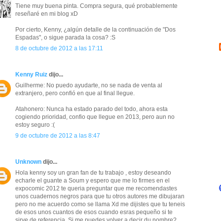
Tiene muy buena pinta. Compra segura, qué probablemente
reseñaré en mi blog xD
Por cierto, Kenny, ¿algún detalle de la continuación de "Dos
Espadas", o sigue parada la cosa? :S
8 de octubre de 2012 a las 17:11
Kenny Ruiz
dijo...
Guilherme: No puedo ayudarte, no se nada de venta al
extranjero, pero confió en que al final llegue.
Atahonero: Nunca ha estado parado del todo, ahora esta
cogiendo prioridad, confio que llegue en 2013, pero aun no
estoy seguro :(
9 de octubre de 2012 a las 8:47
Unknown
dijo...
Hola kenny soy un gran fan de tu trabajo , estoy deseando
echarle el guante a Soum y espero que me lo firmes en el
expocomic 2012 te queria preguntar que me recomendastes
unos cuadernos negros para que tu otros autores me dibujaran
pero no me acuerdo como se llama Xd me dijistes que tu teneis
de esos unos cuantos de esos cuando esras pequeño si te
sirve de referencia. Si me puedes volver a decir du nombre?