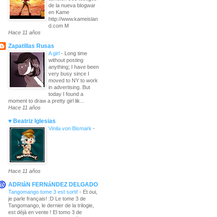
de la nueva blogwar
en Kame
http://www.kameislan
d.com M
Hace 11 años
Zapatillas Rusas
A girl
-
Long time
without posting
anything; I have been
very busy since I
moved to NY to work
in advertising. But
today I found a
moment to draw a pretty girl lik...
Hace 11 años
♥ Beatriz Iglesias
Vinila von Bismark
-
Hace 11 años
ADRIáN FERNáNDEZ DELGADO
Tangomango tome 3 est sorti!
-
Et oui,
je parle français! :D Le tome 3 de
Tangomango, le dernier de la trilogie,
est déjà en vente ! El tomo 3 de