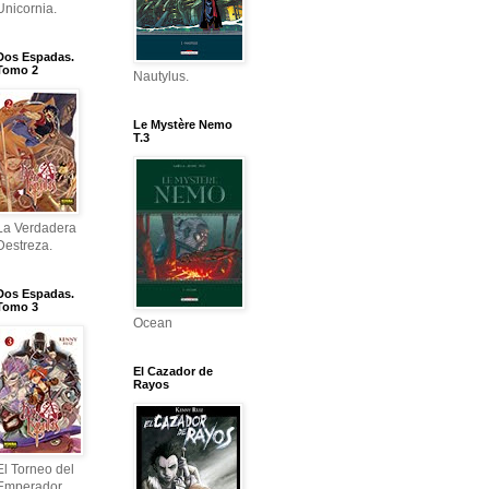
Unicornia.
Dos Espadas.
Tomo 2
Nautylus.
Le Mystère Nemo
T.3
La Verdadera
Destreza.
Dos Espadas.
Tomo 3
Ocean
El Cazador de
Rayos
El Torneo del
Emperador.