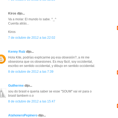
Kiros dijo...
Va a molar. El mundo lo sabe. ^_^
Cuenta atrás...
Kiros
7 de octubre de 2012 a las 22:02
Kenny Ruiz
dijo...
Hola Kite, podrías explicarme pq esa obsesión?, a mi me
obsesiona que os obsesiones. Es muy fácil, soy occidental,
escribo en sentido occidental, y dibujo en sentido occidental.
8 de octubre de 2012 a las 7:39
Guilherme
dijo...
sou do brasil e queria saber se esse ''SOUM'' vai vir para o
brasil tambem o.o
8 de octubre de 2012 a las 15:47
AtahoneroPepinero
dijo...