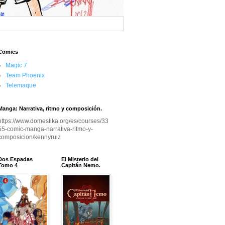
Comics
Magic 7
Team Phoenix
Telemaque
Manga: Narrativa, ritmo y composición.
https://www.domestika.org/es/courses/33
55-comic-manga-narrativa-ritmo-y-
composicion/kennyruiz
Dos Espadas
El Misterio del
Tomo 4
Capitán Nemo.