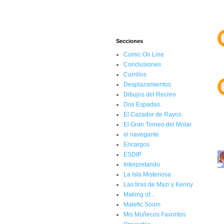
Secciones
Comic On Line
Conclusiones
Currillos
Desplazamientos
Dibujos del Recreo
Dos Espadas.
El Cazador de Rayos.
El Gran Torneo del Molar.
el navegante
Encargos
ESDIP
Interpretando
La Isla Misteriosa
Las tiras de Mazi y Kenny
Making of...
Malefic.Soum
Mis Muñecos Favoritos