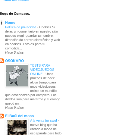
Blogs de Compaes.
Home
Política de privacidad
-
Cookies Si
dejas un comentario en nuestro sitio
puedes elegir guardar tu nombre,
dirección de correo electrónico y web
en cookies. Esto es para tu
comodida...
Hace 5 años
OSOKARO
TESTS PARA
VIDEOJUEGOS
ONLINE
-
Unas
pruebas de hace
algún tiempo para
unos videojuegos
online, un mundillo
que desconozco por completo. Los
diablos son para matarme y el vikingo
quedó un...
Hace 9 años
El Baúl del mono
A la venta for sale!
-
nuevo blog que he
creado a modo de
escaparate para todo