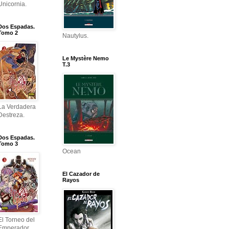
Unicornia.
Dos Espadas.
Tomo 2
Nautylus.
Le Mystère Nemo
T.3
La Verdadera
Destreza.
Dos Espadas.
Tomo 3
Ocean
El Cazador de
Rayos
El Torneo del
Emperador.