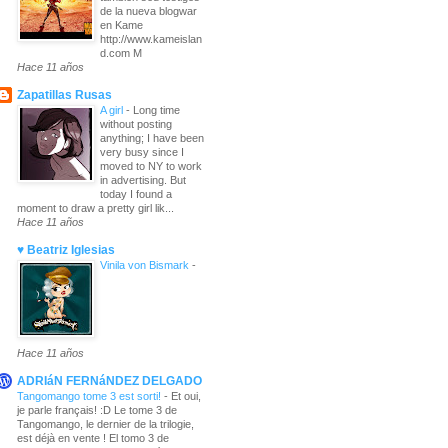
de la nueva blogwar
en Kame
http://www.kameislan
d.com M
Hace 11 años
Zapatillas Rusas
A girl
-
Long time
without posting
anything; I have been
very busy since I
moved to NY to work
in advertising. But
today I found a
moment to draw a pretty girl lik...
Hace 11 años
♥ Beatriz Iglesias
Vinila von Bismark
-
Hace 11 años
ADRIáN FERNáNDEZ DELGADO
Tangomango tome 3 est sorti!
-
Et oui,
je parle français! :D Le tome 3 de
Tangomango, le dernier de la trilogie,
est déjà en vente ! El tomo 3 de