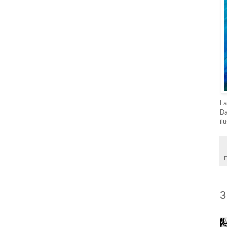
La
Da
il
E
3