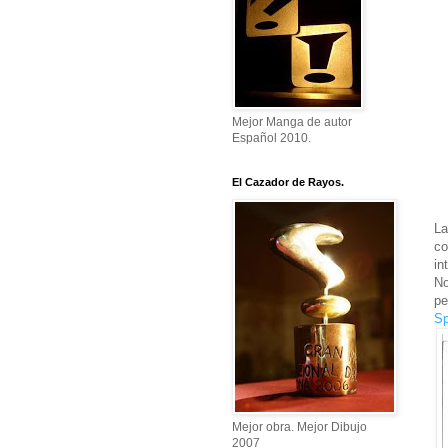
Mejor Manga de autor
Español 2010.
El Cazador de Rayos.
La
co
in
No
pe
Sp
Mejor obra. Mejor Dibujo
2007