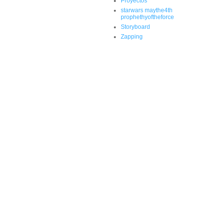
Proyectos
starwars maythe4th
prophethyoftheforce
Storyboard
Zapping