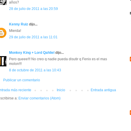
años?
28 de julio de 2011 a las 20:59
Kenny Ruiz
dijo...
Mierda!
29 de julio de 2011 a las 11:01
Monkey King + Lord Qahliel
dijo...
Pero queee!!! No creo q nadie pueda disutir q Fenix es el mas
molon!!!
8 de octubre de 2011 a las 10:43
Publicar un comentario
ntrada más reciente
Inicio
Entrada antigua
scribirse a:
Enviar comentarios (Atom)