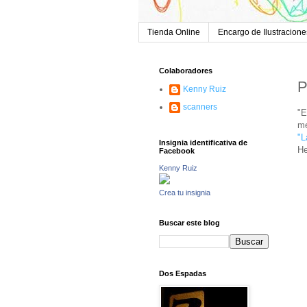
Tienda Online
Encargo de Ilustracione
Colaboradores
P
Kenny Ruiz
scanners
"E
me
"L
Insignia identificativa de
He
Facebook
Kenny Ruiz
Crea tu insignia
Buscar este blog
Dos Espadas