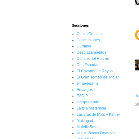
Secciones
Comic On Line
Conclusiones
Currillos
Desplazamientos
Dibujos del Recreo
Dos Espadas.
El Cazador de Rayos.
El Gran Torneo del Molar.
el navegante
Encargos
E
ESDIP
Interpretando
Su
La Isla Misteriosa
Las tiras de Mazi y Kenny
Making of...
Malefic.Soum
Mis Muñecos Favoritos