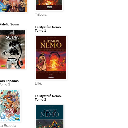
Trilogía.
Malefic Soum
Le Mystére Nemo
Tomo 1
Dos Espadas
L'ile.
Tomo 1
Le Mysteré Nemo.
Tomo 2
La Escuela