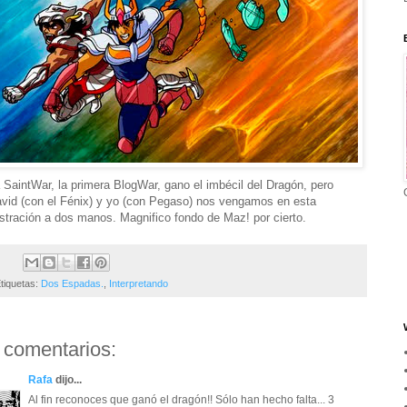
 SaintWar, la primera BlogWar, gano el imbécil del Dragón, pero
vid (con el Fénix) y yo (con Pegaso) nos vengamos en esta
ustración a dos manos. Magnifico fondo de Maz! por cierto.
tiquetas:
Dos Espadas.
,
Interpretando
 comentarios:
Rafa
dijo...
Al fin reconoces que ganó el dragón!! Sólo han hecho falta... 3