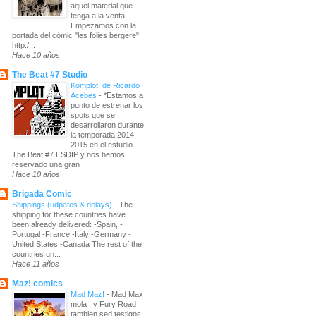
aquel material que
tenga a la venta.
Empezamos con la
portada del cómic "les folies bergere"
http:/...
Hace 10 años
The Beat #7 Studio
Komplot, de Ricardo
Acebes
-
*Estamos a
punto de estrenar los
spots que se
desarrollaron durante
la temporada 2014-
2015 en el estudio
The Beat #7 ESDIP y nos hemos
reservado una gran ...
Hace 10 años
Brigada Comic
Shippings (udpates & delays)
-
The
shipping for these countries have
been already delivered: -Spain, -
Portugal -France -Italy -Germany -
United States -Canada The rest of the
countries un...
Hace 11 años
Maz! comics
Mad Maz!
-
Mad Max
mola , y Fury Road
tambien sed testigos