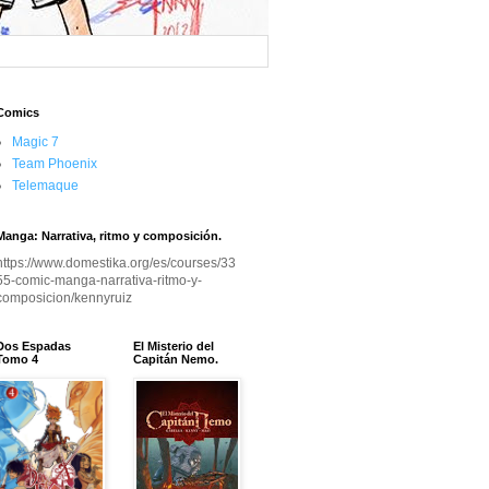
Comics
Magic 7
Team Phoenix
Telemaque
Manga: Narrativa, ritmo y composición.
https://www.domestika.org/es/courses/33
55-comic-manga-narrativa-ritmo-y-
composicion/kennyruiz
Dos Espadas
El Misterio del
Tomo 4
Capitán Nemo.