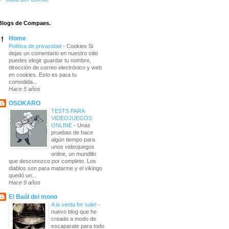
Blogs de Compaes.
Home
Política de privacidad
-
Cookies Si
dejas un comentario en nuestro sitio
puedes elegir guardar tu nombre,
dirección de correo electrónico y web
en cookies. Esto es para tu
comodida...
Hace 5 años
OSOKARO
TESTS PARA
VIDEOJUEGOS
ONLINE
-
Unas
pruebas de hace
algún tiempo para
unos videojuegos
online, un mundillo
que desconozco por completo. Los
diablos son para matarme y el vikingo
quedó un...
Hace 9 años
El Baúl del mono
A la venta for sale!
-
nuevo blog que he
creado a modo de
escaparate para todo