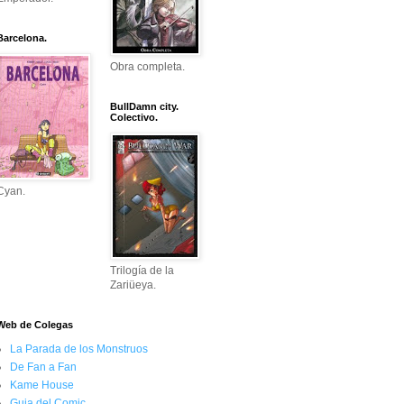
Barcelona.
Obra completa.
BullDamn city.
Colectivo.
Cyan.
Trilogía de la
Zariüeya.
Web de Colegas
La Parada de los Monstruos
De Fan a Fan
Kame House
Guia del Comic