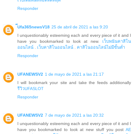
Responder
๊Ufa365newsV18
25 de abril de 2021 a las 9:20
I unquestionably esteeming each and every piece of it and I
have you bookmarked to look at new.
เว็บพนันคาสิโน
ออนไลน์
.
เว็บคาสิโนออนไลน์
.
คาสิโนออนไลน์ไม่มีขั้นต่ำ
Responder
UFANEWSV2
1 de mayo de 2021 a las 21:17
I will bookmark your site and take the feeds additionally
รีวิวUFASLOT
Responder
UFANEWSV2
7 de mayo de 2021 a las 20:32
I unquestionably esteeming each and every piece of it and I
have you bookmarked to look at new stuff you post
AE