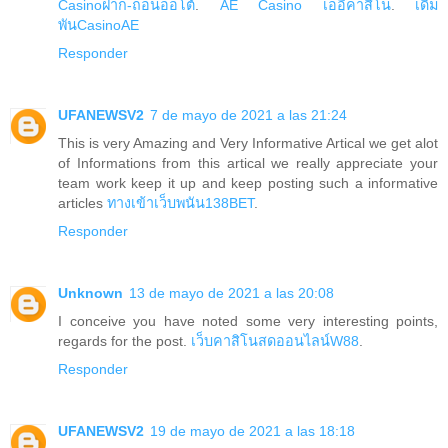
Casinoฝาก-ถอนออโต้
.
AE Casino เออีคาสิโน
.
เดิม
พันCasinoAE
Responder
UFANEWSV2
7 de mayo de 2021 a las 21:24
This is very Amazing and Very Informative Artical we get alot
of Informations from this artical we really appreciate your
team work keep it up and keep posting such a informative
articles
ทางเข้าเว็บพนัน138BET
.
Responder
Unknown
13 de mayo de 2021 a las 20:08
I conceive you have noted some very interesting points,
regards for the post.
เว็บคาสิโนสดออนไลน์W88
.
Responder
UFANEWSV2
19 de mayo de 2021 a las 18:18