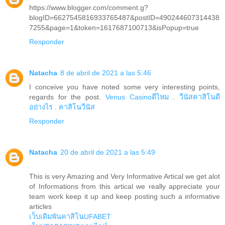
https://www.blogger.com/comment.g?
blogID=6627545816933765487&postID=490244607314438
7255&page=1&token=1617687100713&isPopup=true
Responder
Natacha
8 de abril de 2021 a las 5:46
I conceive you have noted some very interesting points,
regards for the post.
Venus Casinoดีไหม
.
วีนัสคาสิโนดี
อย่างไร
.
คาสิโนวีนัส
Responder
Natacha
20 de abril de 2021 a las 5:49
This is very Amazing and Very Informative Artical we get alot
of Informations from this artical we really appreciate your
team work keep it up and keep posting such a informative
articles
เว็บเดิมพันคาสิโนUFABET