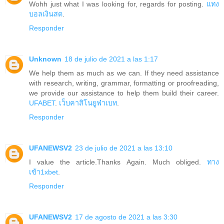
Wohh just what I was looking for, regards for posting.
แทง
บอลเงินสด
.
Responder
Unknown
18 de julio de 2021 a las 1:17
We help them as much as we can. If they need assistance
with research, writing, grammar, formatting or proofreading,
we provide our assistance to help them build their career.
UFABET
.
เว็บคาสิโนยูฟ่าเบท
.
Responder
UFANEWSV2
23 de julio de 2021 a las 13:10
I value the article.Thanks Again. Much obliged.
ทาง
เข้า1xbet
.
Responder
UFANEWSV2
17 de agosto de 2021 a las 3:30