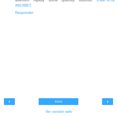
attention rapidly some quantity submits.
เกมคาสิโน
สด1XBET
.
Responder
‹
›
Inicio
Ver versión web