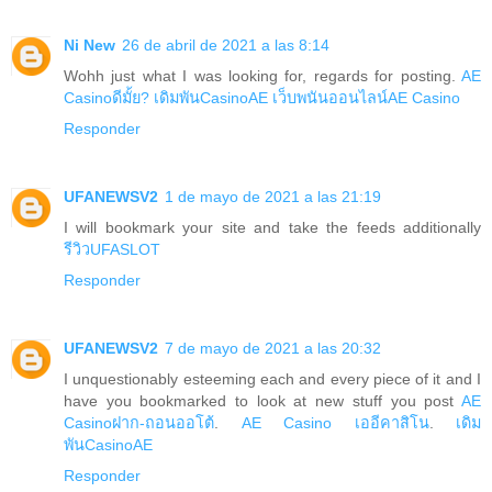
Ni New
26 de abril de 2021 a las 8:14
Wohh just what I was looking for, regards for posting.
AE
Casinoดีมั้ย?
เดิมพันCasinoAE
เว็บพนันออนไลน์AE Casino
Responder
UFANEWSV2
1 de mayo de 2021 a las 21:19
I will bookmark your site and take the feeds additionally
รีวิวUFASLOT
Responder
UFANEWSV2
7 de mayo de 2021 a las 20:32
I unquestionably esteeming each and every piece of it and I
have you bookmarked to look at new stuff you post
AE
Casinoฝาก-ถอนออโต้
.
AE Casino เออีคาสิโน
.
เดิม
พันCasinoAE
Responder