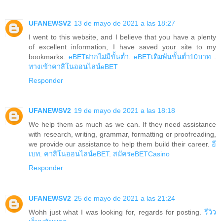
UFANEWSV2
13 de mayo de 2021 a las 18:27
I went to this website, and I believe that you have a plenty
of excellent information, I have saved your site to my
bookmarks.
eBETฝากไม่มีขั้นต่ำ
.
eBETเดิมพันขั้นต่ำ10บาท
.
ทางเข้าคาสิโนออนไลน์eBET
Responder
UFANEWSV2
19 de mayo de 2021 a las 18:18
We help them as much as we can. If they need assistance
with research, writing, grammar, formatting or proofreading,
we provide our assistance to help them build their career.
อี
เบท
.
คาสิโนออนไลน์eBET
.
สมัครeBETCasino
Responder
UFANEWSV2
25 de mayo de 2021 a las 21:24
Wohh just what I was looking for, regards for posting.
รีวิว