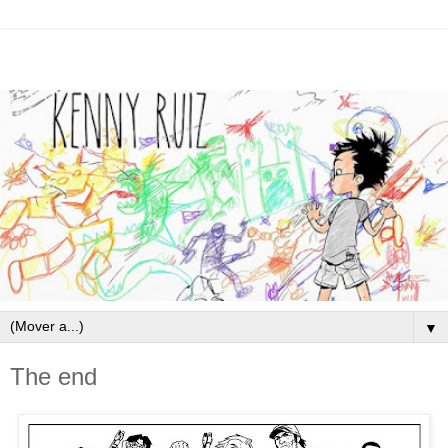
▼
The end