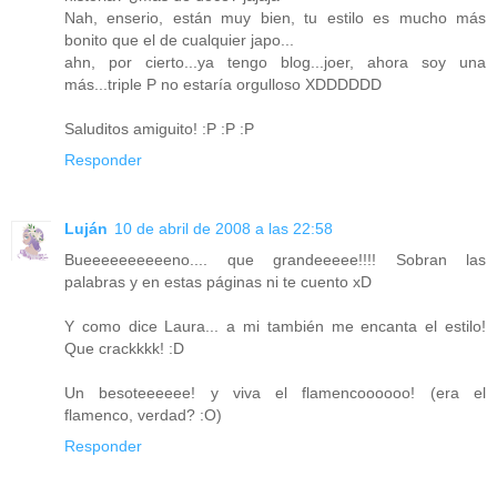
Nah, enserio, están muy bien, tu estilo es mucho más
bonito que el de cualquier japo...
ahn, por cierto...ya tengo blog...joer, ahora soy una
más...triple P no estaría orgulloso XDDDDDD
Saluditos amiguito! :P :P :P
Responder
Luján
10 de abril de 2008 a las 22:58
Bueeeeeeeeeeno.... que grandeeeee!!!! Sobran las
palabras y en estas páginas ni te cuento xD
Y como dice Laura... a mi también me encanta el estilo!
Que crackkkk! :D
Un besoteeeeee! y viva el flamencoooooo! (era el
flamenco, verdad? :O)
Responder