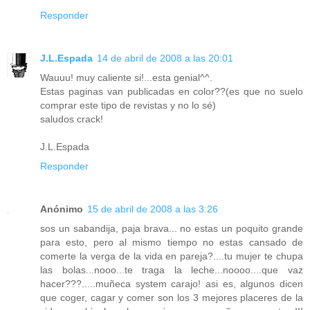
Responder
J.L.Espada
14 de abril de 2008 a las 20:01
Wauuu! muy caliente si!...esta genial^^.
Estas paginas van publicadas en color??(es que no suelo
comprar este tipo de revistas y no lo sé)
saludos crack!
J.L.Espada
Responder
Anónimo
15 de abril de 2008 a las 3:26
sos un sabandija, paja brava... no estas un poquito grande
para esto, pero al mismo tiempo no estas cansado de
comerte la verga de la vida en pareja?....tu mujer te chupa
las bolas...nooo...te traga la leche...noooo....que vaz
hacer???.....muñeca system carajo! asi es, algunos dicen
que coger, cagar y comer son los 3 mejores placeres de la