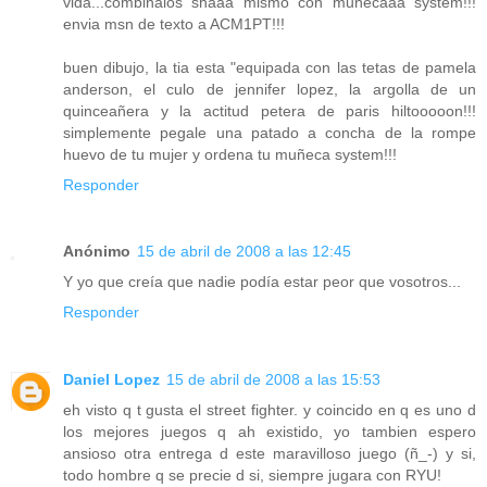
vida...combinalos shaaa mismo con muñecaaa system!!!
envia msn de texto a ACM1PT!!!
buen dibujo, la tia esta "equipada con las tetas de pamela
anderson, el culo de jennifer lopez, la argolla de un
quinceañera y la actitud petera de paris hiltooooon!!!
simplemente pegale una patado a concha de la rompe
huevo de tu mujer y ordena tu muñeca system!!!
Responder
Anónimo
15 de abril de 2008 a las 12:45
Y yo que creía que nadie podía estar peor que vosotros...
Responder
Daniel Lopez
15 de abril de 2008 a las 15:53
eh visto q t gusta el street fighter. y coincido en q es uno d
los mejores juegos q ah existido, yo tambien espero
ansioso otra entrega d este maravilloso juego (ñ_-) y si,
todo hombre q se precie d si, siempre jugara con RYU!